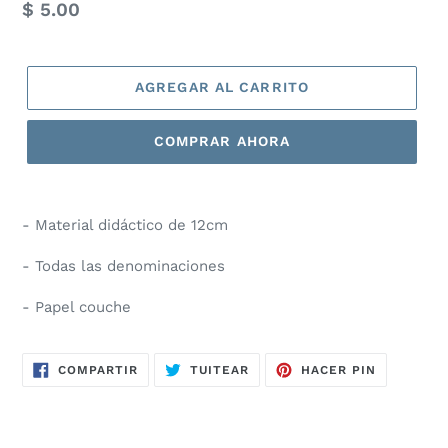
Precio
$ 5.00
habitual
AGREGAR AL CARRITO
COMPRAR AHORA
- Material didáctico de 12cm
- Todas las denominaciones
- Papel couche
COMPARTIR
TUITEAR
PINEAR
COMPARTIR
TUITEAR
HACER PIN
EN
EN
EN
FACEBOOK
TWITTER
PINTERES