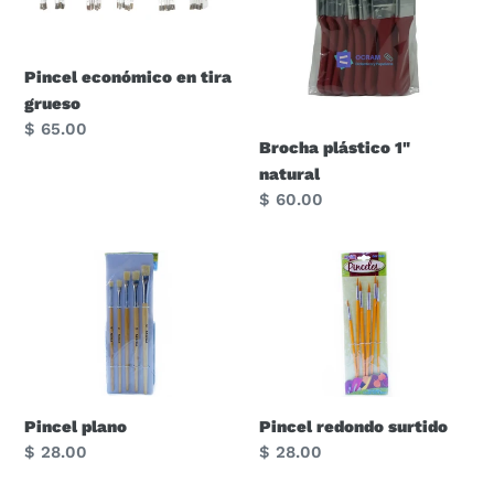
grueso
Pincel económico en tira
grueso
Precio
$ 65.00
Brocha plástico 1"
habitual
natural
Precio
$ 60.00
habitual
Pincel
Pincel
plano
redondo
surtido
Pincel plano
Pincel redondo surtido
Precio
$ 28.00
Precio
$ 28.00
habitual
habitual