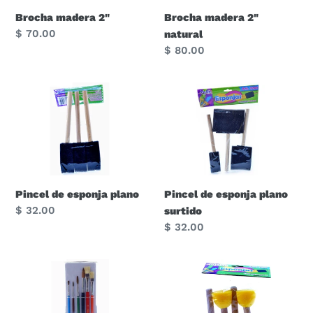
Brocha madera 2"
Brocha madera 2"
Precio
$ 70.00
natural
habitual
Precio
$ 80.00
habitual
Pincel
Pincel
de
de
esponja
esponja
plano
plano
surtido
Pincel de esponja plano
Pincel de esponja plano
Precio
$ 32.00
surtido
habitual
Precio
$ 32.00
habitual
Pincel
Pincel
surtido
de
redondo
esponja