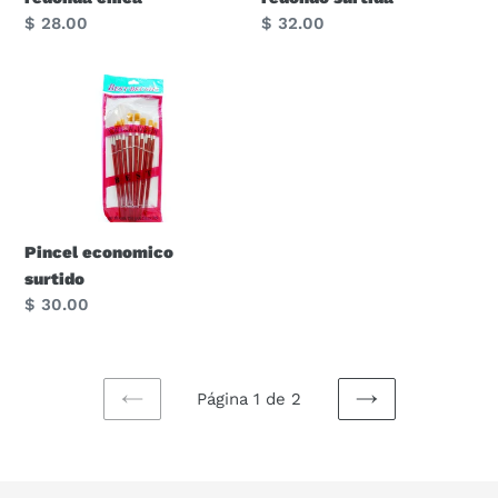
Precio
$ 28.00
Precio
$ 32.00
habitual
habitual
Pincel
economico
surtido
Pincel economico
surtido
Precio
$ 30.00
habitual
Página 1 de 2
PAGINA
SIGUIENTE
ANTERIOR
PÁGINA