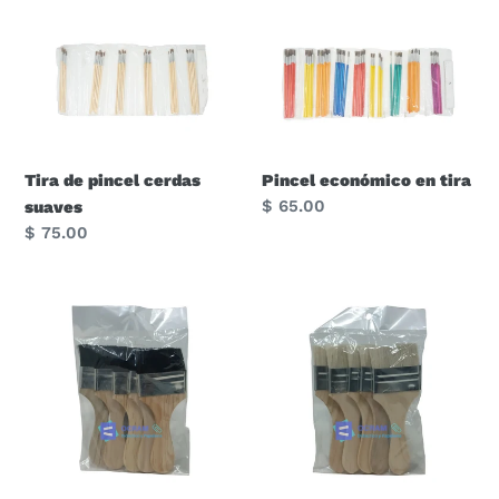
Tira
Pincel
de
económico
pincel
en
cerdas
tira
suaves
Tira de pincel cerdas
Pincel económico en tira
Precio
$ 65.00
suaves
habitual
Precio
$ 75.00
habitual
Brocha
Brocha
madera
madera
2"
2"
natural