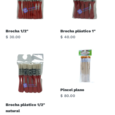
:
Brocha 1/2"
Brocha plástico 1"
Precio
$ 30.00
Precio
$ 40.00
habitual
habitual
Brocha
Pincel
plástico
plano
1/2"
natural
Pincel plano
Precio
$ 80.00
habitual
Brocha plástico 1/2"
natural