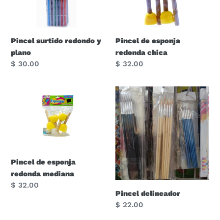
y
redonda
plano
chica
Pincel surtido redondo y
Pincel de esponja
plano
redonda chica
Precio
$ 30.00
Precio
$ 32.00
habitual
habitual
Pincel
Pincel
de
delineador
esponja
redonda
mediana
Pincel de esponja
redonda mediana
Precio
$ 32.00
Pincel delineador
habitual
Precio
$ 22.00
habitual