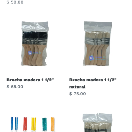
Precio
$ 50.00
habitual
Brocha
Brocha
madera
madera
1
1
1/2"
1/2"
natural
Brocha madera 1 1/2"
Brocha madera 1 1/2"
Precio
$ 65.00
natural
habitual
Precio
$ 75.00
habitual
Pincel
Brocha
económico
plástico
en
1"
tira
natural