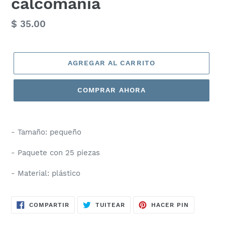
calcomania
Precio
$ 35.00
habitual
AGREGAR AL CARRITO
COMPRAR AHORA
- Tamaño: pequeño
- Paquete con 25 piezas
- Material: plástico
COMPARTIR
TUITEAR
PINEAR
COMPARTIR
TUITEAR
HACER PIN
EN
EN
EN
FACEBOOK
TWITTER
PINTERES