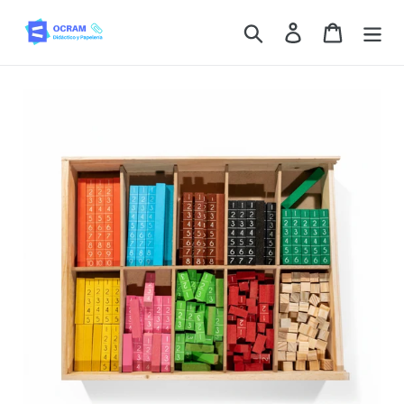
Ir
Buscar
Ingresar
Carrito
directamente
al
contenido