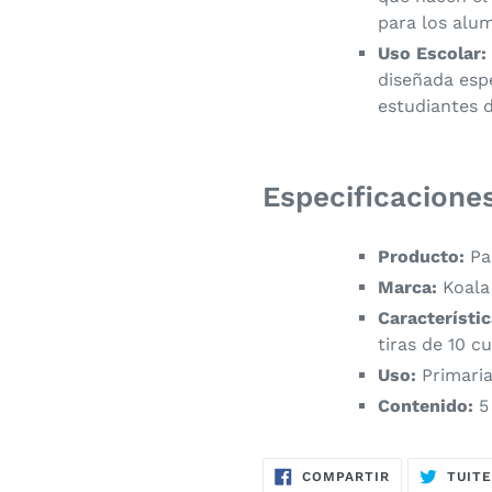
para los alu
Uso Escolar:
diseñada esp
estudiantes d
​Especificacione
Producto:
Pa
Marca:
Koala
Característic
tiras de 10 c
Uso:
Primari
Contenido:
5
COMPARTIR
COMPARTIR
TUIT
EN