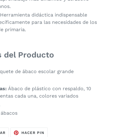
mnos.
Herramienta didáctica indispensable
ecíficamente para las necesidades de los
e primaria.
s del Producto
quete de ábaco escolar grande
as:
Ábaco de plástico con respaldo, 10
uentas cada una, colores variados
a
 ábacos
TUITEAR
PINEAR
EAR
HACER PIN
EN
EN