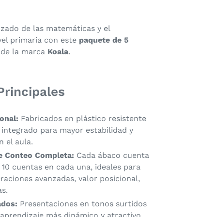
anzado de las matemáticas y el
vel primaria con este
paquete de 5
de la marca
Koala
.
Principales
onal:
Fabricados en plástico resistente
 integrado para mayor estabilidad y
n el aula.
e Conteo Completa:
Cada ábaco cuenta
y 10 cuentas en cada una, ideales para
raciones avanzadas, valor posicional,
s.
ados:
Presentaciones en tonos surtidos
 aprendizaje más dinámico y atractivo