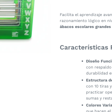
Facilita el aprendizaje av
razonamiento lógico en ni
ábacos escolares grandes
​Características 
Diseño Funci
con respaldo
durabilidad e
Estructura d
con 10 tiras 
practicar ope
sumas y resta
Colores Vari
que hacen el