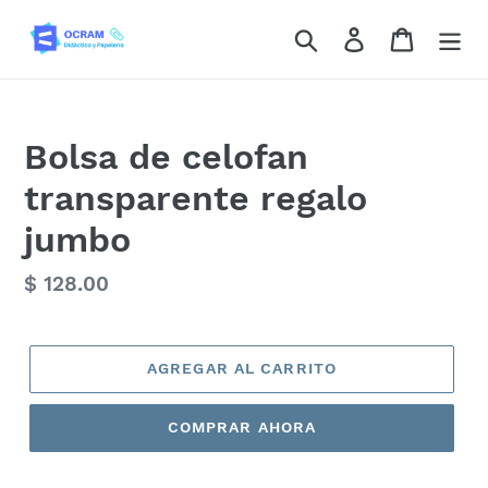
Ir
Buscar
Ingresar
Carrito
directamente
al
contenido
Bolsa de celofan
transparente regalo
jumbo
Precio
$ 128.00
habitual
AGREGAR AL CARRITO
COMPRAR AHORA