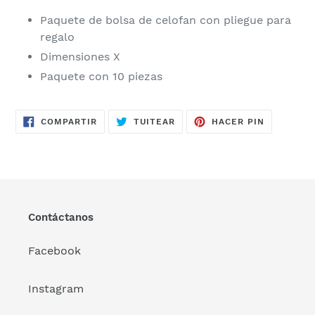
Paquete de bolsa de celofan con pliegue para
regalo
Dimensiones X
Paquete con 10 piezas
COMPARTIR
TUITEAR
PINEAR
COMPARTIR
TUITEAR
HACER PIN
EN
EN
EN
FACEBOOK
TWITTER
PINTERES
Contáctanos
Facebook
Instagram