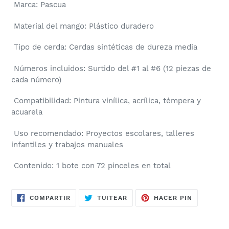
Marca:
Pascua
Material del mango:
Plástico duradero
Tipo de cerda:
Cerdas sintéticas de dureza media
Números incluidos:
Surtido del #1 al #6 (12 piezas de
cada número)
Compatibilidad:
Pintura vinílica, acrílica, témpera y
acuarela
Uso recomendado:
Proyectos escolares, talleres
infantiles y trabajos manuales
Contenido:
1 bote con 72 pinceles en total
COMPARTIR
TUITEAR
PINEAR
COMPARTIR
TUITEAR
HACER PIN
EN
EN
EN
FACEBOOK
TWITTER
PINTERES