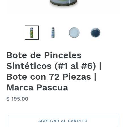
Bote de Pinceles
Sintéticos (#1 al #6) |
Bote con 72 Piezas |
Marca Pascua
Precio
$ 195.00
habitual
AGREGAR AL CARRITO