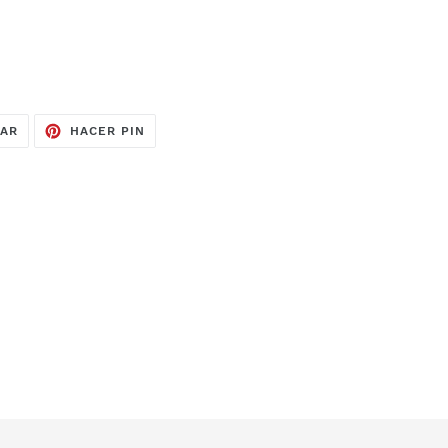
TUITEAR
PINEAR
EAR
HACER PIN
EN
EN
TWITTER
PINTEREST