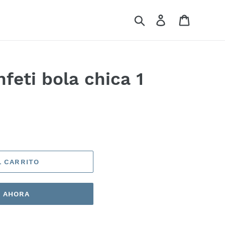
Buscar
Ingresar
Carrito
feti bola chica 1
L CARRITO
 AHORA