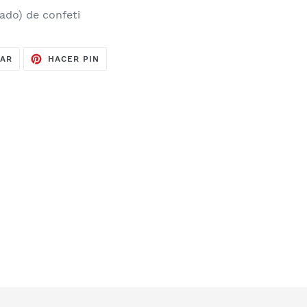
ado) de confeti
TUITEAR
PINEAR
EAR
HACER PIN
EN
EN
TWITTER
PINTEREST