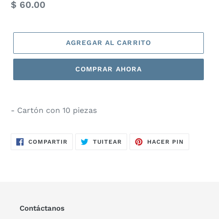
Precio
$ 60.00
habitual
AGREGAR AL CARRITO
COMPRAR AHORA
- Cartón con 10 piezas
COMPARTIR
TUITEAR
PINEAR
COMPARTIR
TUITEAR
HACER PIN
EN
EN
EN
FACEBOOK
TWITTER
PINTERES
Contáctanos