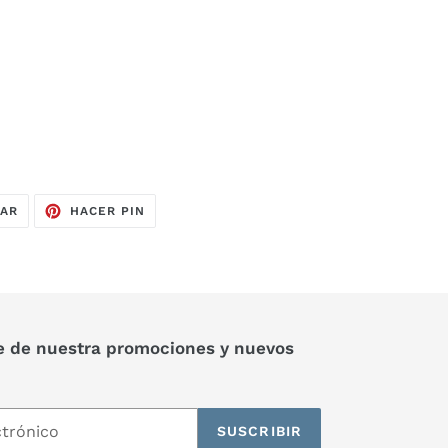
TUITEAR
PINEAR
EAR
HACER PIN
EN
EN
TWITTER
PINTEREST
e de nuestra promociones y nuevos
SUSCRIBIR