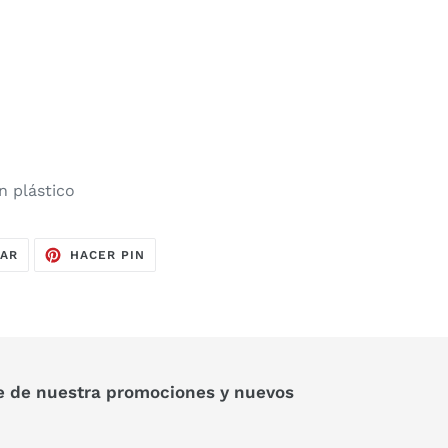
n plástico
TUITEAR
PINEAR
EAR
HACER PIN
EN
EN
TWITTER
PINTEREST
e de nuestra promociones y nuevos