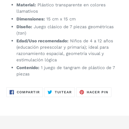
Material:
Plástico transparente en colores
llamativos
Dimensiones:
15 cm x 15 cm
Diseño:
Juego clásico de 7 piezas geométricas
(
tan
)
Edad/Uso recomendado:
Niños de 4 a 12 años
(educación preescolar y primaria); ideal para
razonamiento espacial, geometría visual y
estimulación lógica
Contenido:
1 juego de tangram de plástico de 7
piezas
COMPARTIR
TUITEAR
PINEAR
COMPARTIR
TUITEAR
HACER PIN
EN
EN
EN
FACEBOOK
TWITTER
PINTERES