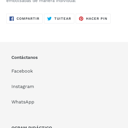
embolsadas de manera individual
COMPARTIR
TUITEAR
PINEAR
COMPARTIR
TUITEAR
HACER PIN
EN
EN
EN
FACEBOOK
TWITTER
PINTERES
Contáctanos
Facebook
Instagram
WhatsApp