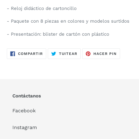
- Reloj didáctico de cartoncillo
- Paquete con 8 piezas en colores y modelos surtidos
- Presentación: blister de cartón con plástico
COMPARTIR
TUITEAR
PINEAR
COMPARTIR
TUITEAR
HACER PIN
EN
EN
EN
FACEBOOK
TWITTER
PINTERES
Contáctanos
Facebook
Instagram