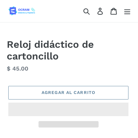
Ir
Buscar
Ingresar
Carrito
directamente
al
contenido
Reloj didáctico de
cartoncillo
Precio
$ 45.00
habitual
AGREGAR AL CARRITO