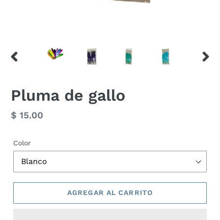
ANTERIOR
SIGU
DIAPOSITIVA
DIAP
Pluma de gallo
Precio
$ 15.00
habitual
Color
AGREGAR AL CARRITO