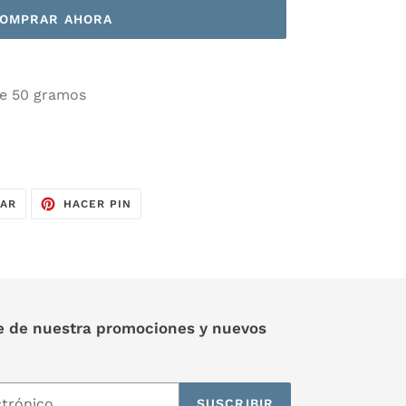
OMPRAR AHORA
de 50 gramos
TUITEAR
PINEAR
EAR
HACER PIN
EN
EN
TWITTER
PINTEREST
e de nuestra promociones y nuevos
SUSCRIBIR