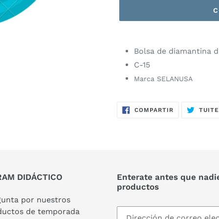
C
Bolsa de diamantina 
C-15
Marca SELANUSA
COMPARTIR
COMPARTIR
TUIT
EN
FACEBOOK
AM DIDÁCTICO
Enterate antes que nadi
productos
gunta por nuestros
ductos de temporada