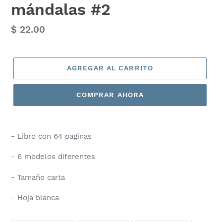
mándalas #2
Precio
$ 22.00
habitual
AGREGAR AL CARRITO
COMPRAR AHORA
- Libro con 64 paginas
- 6 modelos diferentes
- Tamaño carta
- Hoja blanca