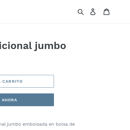
Buscar
Ingresar
Carrito
dicional jumbo
L CARRITO
 AHORA
ional jumbo embolsada en bolsa de