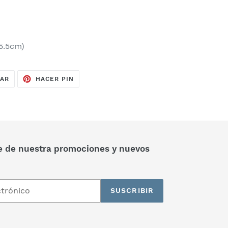
*5.5cm)
TUITEAR
PINEAR
EAR
HACER PIN
EN
EN
TWITTER
PINTEREST
e de nuestra promociones y nuevos
SUSCRIBIR