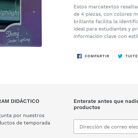
Estos marcatextos resalta
de 4 piezas, con colores m
brillante facilita la identi
ideal para estudiantes y p
información clave con estil
COMPARTIR
COMPARTIR
TUIT
EN
FACEBOOK
AM DIDÁCTICO
Enterate antes que nadi
productos
gunta por nuestros
ductos de temporada