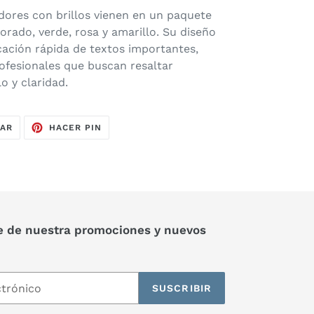
dores con brillos vienen en un paquete
orado, verde, rosa y amarillo. Su diseño
ficación rápida de textos importantes,
rofesionales que buscan resaltar
o y claridad.
TUITEAR
PINEAR
EAR
HACER PIN
EN
EN
TWITTER
PINTEREST
e de nuestra promociones y nuevos
SUSCRIBIR