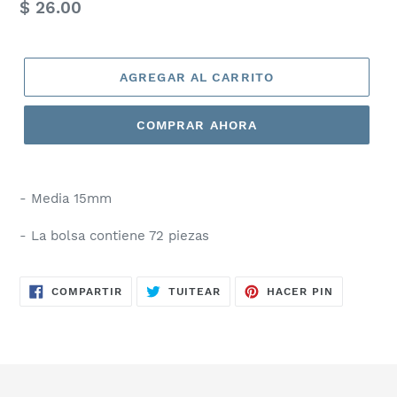
Precio
$ 26.00
habitual
AGREGAR AL CARRITO
COMPRAR AHORA
- Media 15mm
- La bolsa contiene 72 piezas
COMPARTIR
TUITEAR
PINEAR
COMPARTIR
TUITEAR
HACER PIN
EN
EN
EN
FACEBOOK
TWITTER
PINTERES