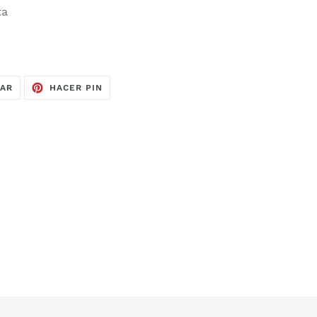
ta
TUITEAR
PINEAR
EAR
HACER PIN
EN
EN
TWITTER
PINTEREST