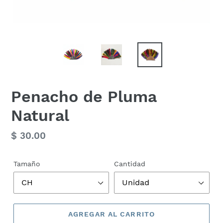
Penacho de Pluma
Natural
Precio
$ 30.00
habitual
Tamaño
Cantidad
AGREGAR AL CARRITO