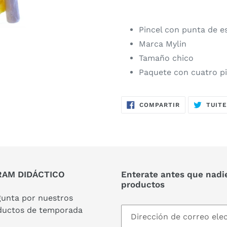
Pincel con punta de e
Marca Mylin
Tamaño chico
Paquete con cuatro p
COMPARTIR
COMPARTIR
TUIT
EN
FACEBOOK
AM DIDÁCTICO
Enterate antes que nadi
productos
gunta por nuestros
ductos de temporada