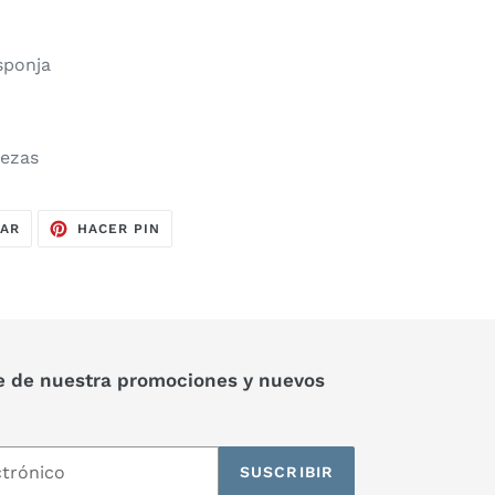
sponja
iezas
TUITEAR
PINEAR
EAR
HACER PIN
EN
EN
TWITTER
PINTEREST
e de nuestra promociones y nuevos
SUSCRIBIR