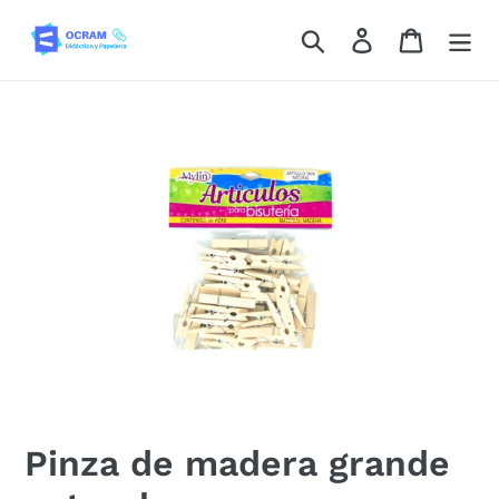
Ir
Buscar
Ingresar
Carrito
directamente
al
contenido
Pinza de madera grande