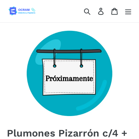
Ir
Buscar
Ingresar
Carrito
directamente
al
contenido
Plumones Pizarrón c/4 +