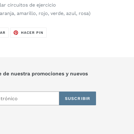
ar circuitos de ejercicio
ranja, amarillo, rojo, verde, azul, rosa)
TUITEAR
PINEAR
EAR
HACER PIN
EN
EN
TWITTER
PINTEREST
e de nuestra promociones y nuevos
SUSCRIBIR