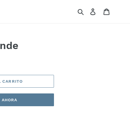
Buscar
Ingresar
Carrito
ande
L CARRITO
 AHORA